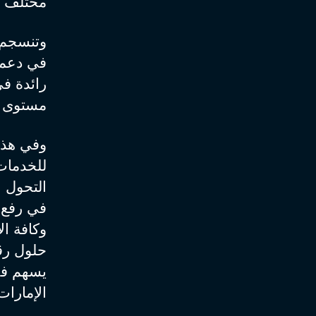
مختلف إم
وتنسجم 
في دعم ا
رائدة في
مستوى ا
وفي هذا 
للخدمات 
التحول 
في رفع 
وكافة ال
حلول رقم
يسهم في
الإمارات