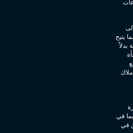
عات
لى
ا يتيح
بدلاً
أة
ع
ملاك
ة
ما في
ن في