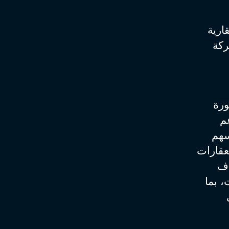
ارية
ركة
ورة
م
سهم
عقارات
اف
، بما