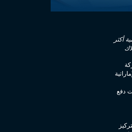
ة أكثر
اك
2: وقعت شركة
اراتية
ت دفع
ركيز