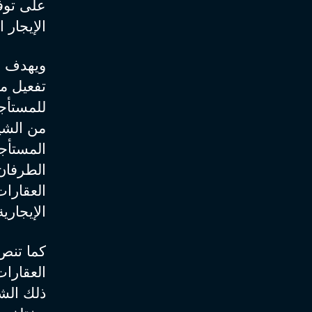
على توفي
الإيجار 
ويهدف ال
تفعيل مي
للمستأجر
من الشيك
المستأجر
الطرفان 
العقارا
الإيجارية
كما تنص 
العقارا
ذلك الشر