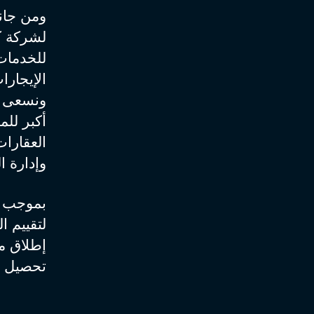
ومن جان
لشركة كي
للخدمات 
الإيجارا
ونسعى من
أكبر لل
العقارا
وإدارة ا
بموجب م
لتقييم ا
إطلاق مب
تحصيل ال