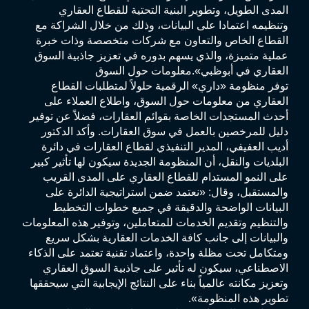
المدى الطويل، وتطوير البنية التحتية للقطاع العقاري
وتنظيمه اعتمادا على البيانات، وذلك من خلال الشراكة مع
القطاع الخاص والتعاون مع شركات متخصصة وذات خبرة
عملية متميزة، والذي يسهم بدوره في تعزيز جاذبية السوق
العقاري في أبوظبي».معلومات حول السوق
توفر منظومة «داري» الرقمية حلولاً لمتطلبات القطاع
العقاري من معلومات حول السوق، واطلاع العملاء على
أحدث المستجدات الخاصة بقوائم العقارات، فضلاً عن توفير
دليل للمرخصين بالعمل في سوق العقارات. وأكد الدكتور
أديب العفيفي، المدير التنفيذي لقطاع العقارات في دائرة
البلديات والنقل، أن المنظومة الجديدة سيكون لها تأثير كبير
على النمو المستدام للقطاع العقاري على المدى القريب
والمستقبل، وقال: «نعتمد ضمن استراتيجية الدائرة على
البيانات الواضحة والدقيقة في جميع خطوات التخطيط
والتنظيم وتقديم الخدمات للمتعاملين، وتوفير هذه المعلومات
والبيانات إلى جانب كافة الخدمات العقارية بشكل سريع
ومتكامل تحت مظلة واحدة، واعتماد تقنية تعتمد على الذكاء
الاصطناعي، سيكون له تأثير على جاذبية السوق العقاري
وتعزيز مكانته عالمياً بناء على النتائج الإيجابية التي سيحققها
تطوير هذه المنظومة».