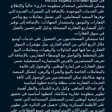
في جميع القطاعات.منظومة متكاملة
ويمكن للمتعاملين استخدام منظومة «داري» حالياً والإطلاع
على الخدمات الموجودة، بالإضافة إلى المميزات العديدة التي
توفرها المنصة للمتعاملين، التي تشمل معاملات بيع وتأجير
العقارات والتوثيق، واستصدار الشهادات، بالإضافة إلى توفير
دليل للمشاريع العقارية المسجلة ودليل للمرخصين بالعمل
في سوق العقارات.
كما سيتمكن المستخدمون من الحصول على خدمات أوسع
خلال الربع الثاني من العام الجاري، مثل مؤشرات السوق
العقاري بما فيها قيم التداولات والرهونات ومعاملات البيع
على المخطط والتواصل مع الوسطاء العقاريين، بالإضافة الى
تعريف المستثمرين بالفرص الاستثمارية المستقبلية ضمن
سوق العقارات في إمارة أبوظبي، والوصول إلى قائمة
بالمعاملات الخاصة بالبيع والشراء والرهن، لتشكل المنصة
وجهة متكاملة تمكن المستخدمين من الوصول إلى كافة
الخدمات العقارية تحت مظلة واحدة.خطوة أساسية
وأكد عبدالله الساهي، وكيل دائرة البلديات والنقل أهمية
تطوير منظومة عقارية متكاملة، كخطوة أساسية في تحقيق
استراتيجية أبوظبي لمدن المستقبل المستدامة التي تعتمد
على الأنظمة المبتكرة، وقال: «نعمل في الدائرة على تطوير
المزيد من الشراكات الإستراتيجية في جميع القطاعات على