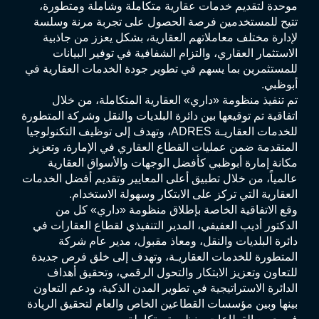
موحدة لتقديم خدمات عقارية متكاملة وشاملة ومتطورة،
تتيح للمستخدمين فرصة الحصول على تجربة مرنة وسلسة
لإدارة مختلف معاملاتهم العقارية، بشكل يعزز من جاذبية
الاستثمار العقاري، والتزام الشفافية في توفير البيانات
للمستثمرين بما يسهم في تطوير جودة الخدمات العقارية في
أبوظبي.
تم تنفيذ منظومة «داري» العقارية المتكاملة، من خلال
اتفاقية تم توقيعها بين دائرة البلديات والنقل وشركة المتطورة
للخدمات العقاريـة ADRES، وتهدف إلى توظيف التكنولوجيا
المتقدمة ضمن عمليات القطاع العقاري في الإمارة، وتعزيز
مكانة إمارة أبوظبي كأفضل الوجهات والأسواق العقارية
عالمياً، من خلال تطبيق أعلى المعايير وتقديم أفضل الخدمات
العقارية التي تركز على الابتكار وسهولة الاستخدام.
وقع الاتفاقية الخاصة بإطلاق منظومة «داري» كل من
الدكتور أديب العفيفي، المدير التنفيذي لقطاع العقارات في
دائرة البلديات والنقل، ومعاذ مقبول، مدير عام شركة
المتطورة للخدمات العقاريـة، وتهدف إلى خلق فرص جديدة
للتعاون وتعزيز الابتكار والتحول الرقمي، وتحقيق أهداف
الدائرة الاستراتيجية في تطوير المدن الذكية، ودعم التعاون
بينها وبين مؤسسات القطاعين الخاص والعام لتحقيق الريادة